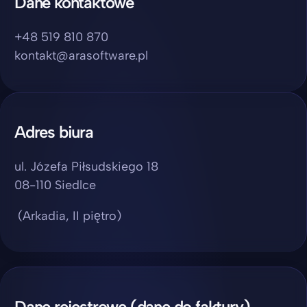
Dane kontaktowe
+48 519 810 870
kontakt@arasoftware.pl
Adres biura
ul. Józefa Piłsudskiego 18
08-110 Siedlce
(Arkadia, II piętro)
Dane rejestrowe (dane do faktury)